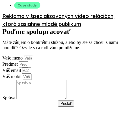
Case study
Reklama v špecializovaných video reláciách,
ktorá zasiahne mladé publikum
Poďme spolupracovať
Máte záujem o konkrétnu službu, alebo by ste sa chceli s nami
poradiť? Ozvite sa a radi vám pomôžeme.
Vaše meno
Predmet
Váš email
Váš mobil
Správa
Poslať