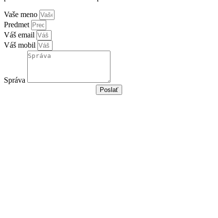
Vaše meno
Predmet
Váš email
Váš mobil
Správa
Poslať